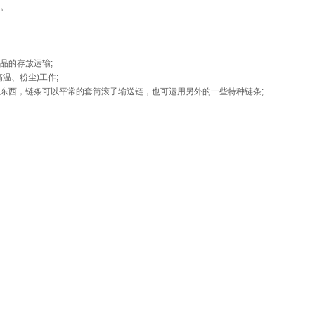
。
的存放运输;
、粉尘)工作;
西，链条可以平常的套筒滚子输送链，也可运用另外的一些特种链条;