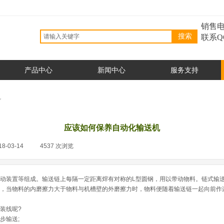
销售电
搜索
联系Q
产品中心
新闻中心
服务支持
机
应该如何保养自动化输送机
18-03-14
|
4537
次浏览
|
动装置等组成。输送链上每隔一定距离焊有对称的L型圆钢，用以带动物料。链式输
，当物料的内磨擦力大于物料与机槽壁的外磨擦力时，物料便随着输送链一起向前作
装线呢?
步输送;