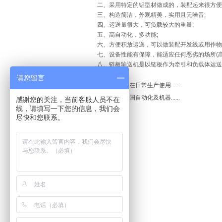
二、采用特定的铝型材做成的，装配起来很方便
三、构造简洁，外观精美，实用且无噪音;
四、运送量很大，可负载较大的重量;
五、高自动化，多功能;
六、方便积放运送，可以做装配开发线或用作物品
七、设备性能有保障，能适应任何恶劣的场所(高温
八、链板输送机是以链板作为牵引和负载体运送东
请您留言
上一篇：
流水线在日常生产使用......
下一篇：
浅谈中国自动化及机器......
感谢您的关注，当前客服人员不在
线，请填写一下您的信息，我们会
尽快和您联系。