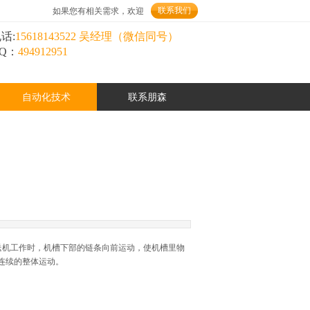
联系我们
如果您有相关需求，欢迎
话:
15618143522 吴经理（微信同号）
Q：
494912951
自动化技术
联系朋森
送机工作时，机槽下部的链条向前运动，使机槽里物
连续的整体运动。